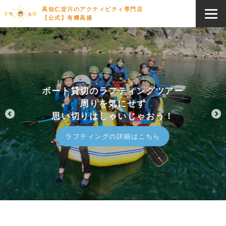
高知仁淀川のアクティビティ専門店
【公式】有機高揚
ボート貸切のラフティングツアー
周りを気にせず
思い切りはしゃいじゃおう！
ラフティングの詳細はこちら