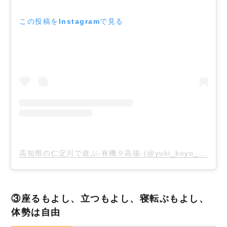
この投稿をInstagramで見る
高知県の仁淀川で遊ぶ-有機🌞高揚-(@yuki_koyo_2020)がシェアした投稿
③座るもよし、立つもよし、寝転ぶもよし、
体勢は自由