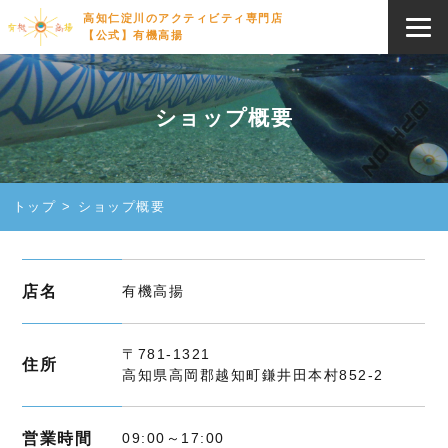
高知仁淀川のアクティビティ専門店
【公式】有機高揚
ショップ概要
トップ
ショップ概要
店名
有機高揚
〒781-1321
住所
高知県高岡郡越知町鎌井田本村852-2
営業時間
09:00～17:00