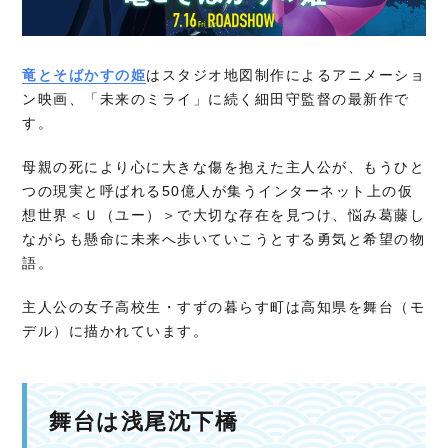
竜とそばかすの姫
はスタジオ地図制作によるアニメーショ
ン映画、「未来のミライ」に続く細田守監督の最新作で
す。
母親の死により心に大きな傷を抱えた主人公が、もうひと
つの現実と呼ばれる50億人が集うインターネット上の仮
想世界＜Ｕ（ユー）＞で大切な存在を見つけ、悩み葛藤し
ながらも懸命に未来へ歩いていこうとする勇気と希望の物
語。
主人公の女子高校生・すずの暮らす町は高知県を舞台（モ
デル）に描かれています。
舞台は浅尾沈下橋