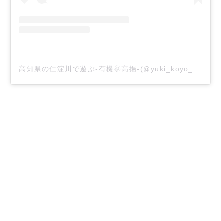
高知県の仁淀川で遊ぶ-有機🌞高揚-(@yuki_koyo_2020)がシェアした投稿