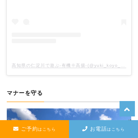
高知県の仁淀川で遊ぶ-有機🌞高揚-(@yuki_koyo_2020)がシェアした投稿
マナーを守る
ご予約
お電話
はこちら
はこちら