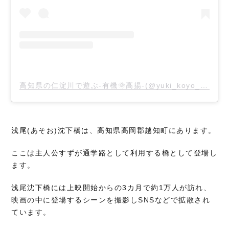
高知県の仁淀川で遊ぶ-有機🌞高揚-(@yuki_koyo_2020)がシェアした投稿
浅尾(あそお)沈下橋は、高知県高岡郡越知町にあります。
ここは主人公すずが通学路として利用する橋として登場し
ます。
浅尾沈下橋には上映開始からの3カ月で約1万人が訪れ、
映画の中に登場するシーンを撮影しSNSなどで拡散され
ています。