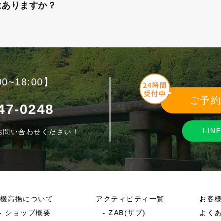
はありますか？
0~18:00】
ご予
47-0248
LI
お問い合わせください！
機高揚について
アクティビティ一覧
お客
ショップ概要
ZAB(ザブ)
よく