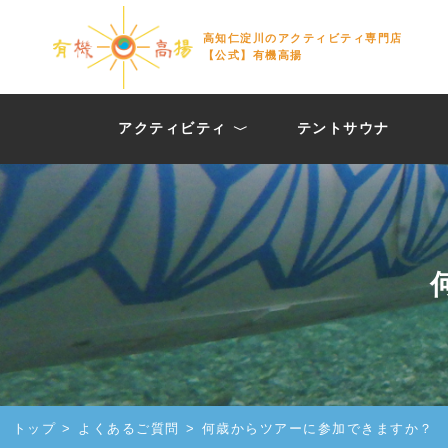
高知仁淀川のアクティビティ専門店
【公式】有機高揚
アクティビティ
テントサウナ
ミックスツアー
ラフティング
ZAB(ザブ)
トップ
よくあるご質問
何歳からツアーに参加できますか？